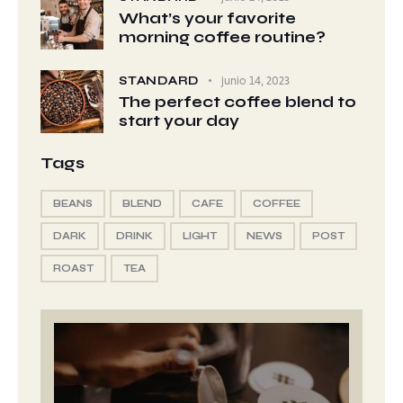
What’s your favorite
morning coffee routine?
STANDARD
junio 14, 2023
The perfect coffee blend to
start your day
Tags
BEANS
BLEND
CAFE
COFFEE
DARK
DRINK
LIGHT
NEWS
POST
ROAST
TEA