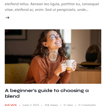
eleifend tellus. Aenean leo ligula, porttitor eu, consequat
vitae, eleifend ac, enim. Sed ut perspiciatis, unde…
A beginner’s guide to choosing a
blend
NEWS
junio 3, 2023
524
Views
0
Likes
0
Comments