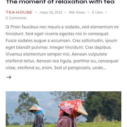
The moment of relaxation with tea
TEA HOUSE
mayo 26, 2023
436
Views
0
Likes
0
Comments
Q Proin faucibus nec mauris a sodales, sed elementum mi
tincidunt. Sed eget viverra egestas nisi in consequat.
Fusce sodales augue a accumsan. Cras sollicitudin, ipsum
eget blandit pulvinar. Integer tincidunt. Cras dapibus.
Vivamus elementum semper nisi. Aenean vulputate
eleifend tellus. Aenean leo ligula, porttitor eu, consequat
vitae, eleifend ac, enim. Sed ut perspiciatis, unde…