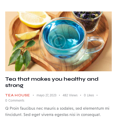
Tea that makes you healthy and
strong
TEA HOUSE
mayo 27, 2023
482
Views
0
Likes
0
Comments
Q Proin faucibus nec mauris a sodales, sed elementum mi
tincidunt. Sed eget viverra egestas nisi in consequat.