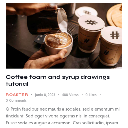
Coffee foam and syrup drawings
tutorial
ROASTER
junio 8, 2023
488
Views
0
Likes
0
Comments
Q Proin faucibus nec mauris a sodales, sed elementum mi
tincidunt. Sed eget viverra egestas nisi in consequat.
Fusce sodales augue a accumsan. Cras sollicitudin, ipsum