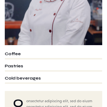
0%
Coffee
0%
Pastries
8%
Cold beverages
Q
onsectetur adipiscing elit, sed do eiusm
onsectetur adipiscing elit, sed do eiusm