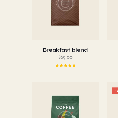
Breakfast blend
$
69.00
Valorado
en
5.00
de 5
-