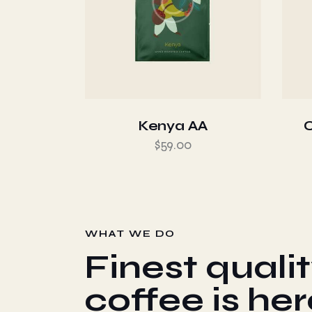
Kenya AA
C
$
59.00
WHAT WE DO
Finest quali
coffee is her