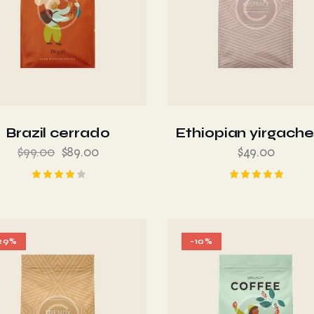
Brazil cerrado
Ethiopian yirgache
$
99.00
$
89.00
$
49.00
Valorad
Valorado
o en
en
4.00
5.00
de 5
de 5
29%
-10%