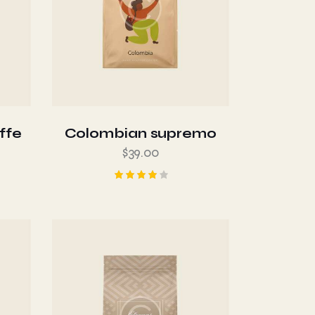
ffe
Colombian supremo
$
39.00
Valorad
o en
4.00
de 5