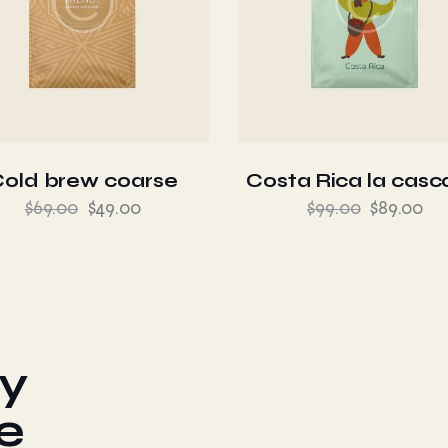
old brew coarse
Costa Rica la cas
$
69.00
$
49.00
$
99.00
$
89.00
ty
e